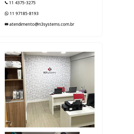
11 4375-3275
11 97185-8193
atendimento@n3systems.com.br