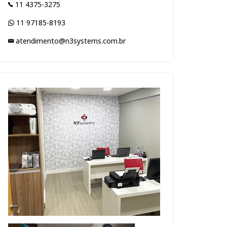
11 4375-3275
11 97185-8193
atendimento@n3systems.com.br