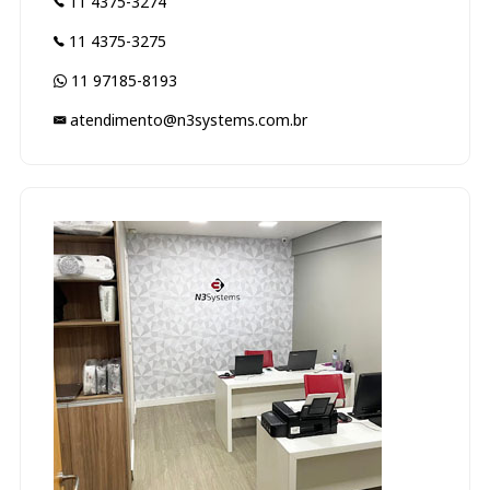
11 4375-3274
11 4375-3275
11 97185-8193
atendimento@n3systems.com.br