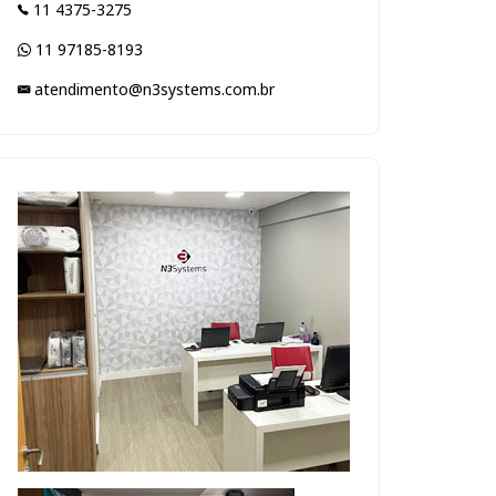
11 4375-3275
11 97185-8193
atendimento@n3systems.com.br