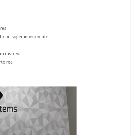
ores
nto ou superaquecimento
om rastreio
te real