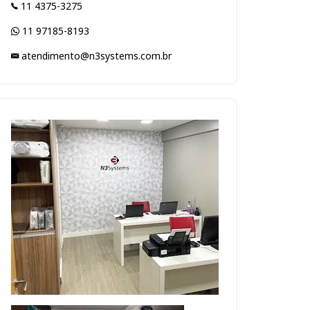
11 4375-3275
11 97185-8193
atendimento@n3systems.com.br