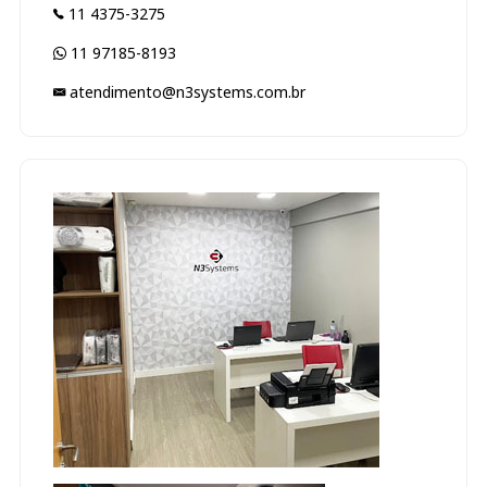
11 4375-3275
11 97185-8193
atendimento@n3systems.com.br