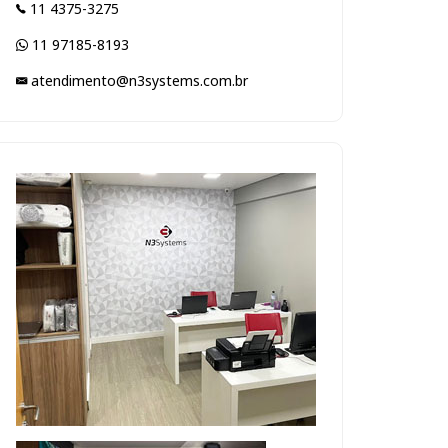
11 4375-3275
11 97185-8193
atendimento@n3systems.com.br