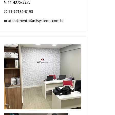
11 4375-3275
11 97185-8193
atendimento@n3systems.com.br