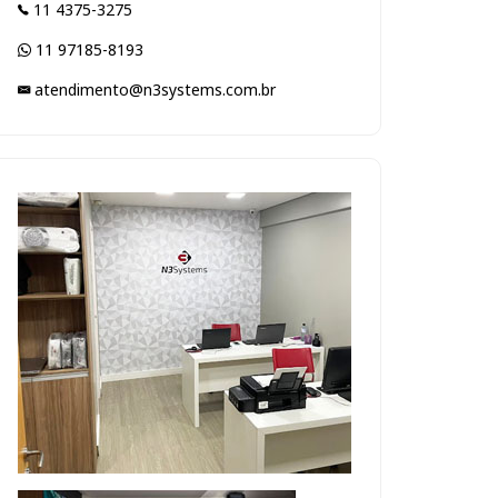
11 4375-3275
11 97185-8193
atendimento@n3systems.com.br