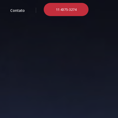
11 4375-3274
Contato
11 4375-3274