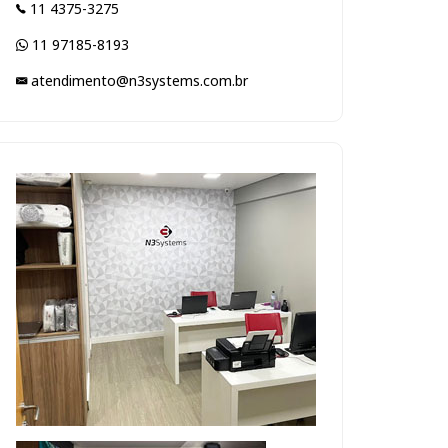
11 4375-3275
11 97185-8193
atendimento@n3systems.com.br