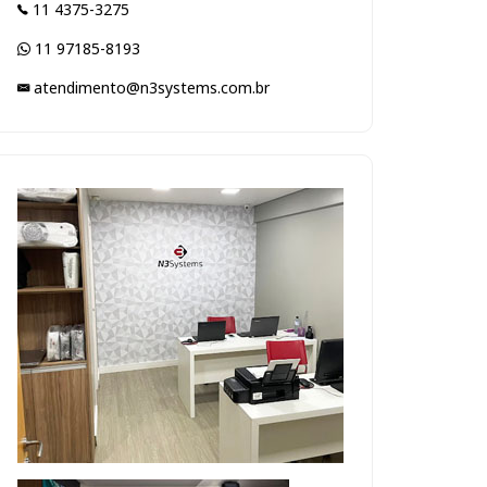
11 4375-3275
11 97185-8193
atendimento@n3systems.com.br